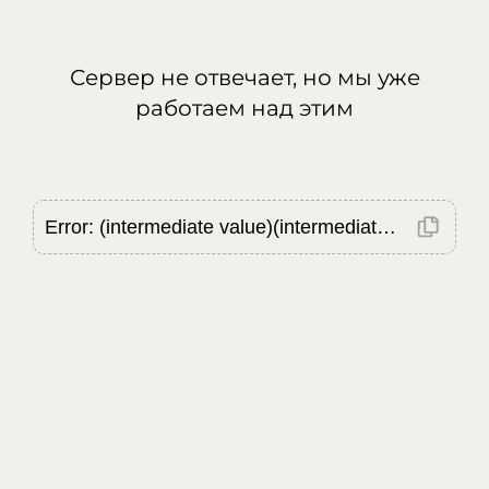
Сервер не отвечает, но мы уже
работаем над этим
Error: (intermediate value)(intermediate value)(intermediate value).replaceAll is not a function