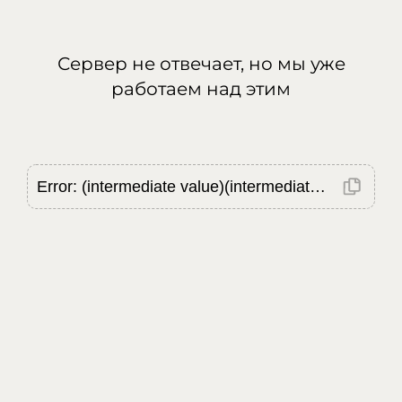
Сервер не отвечает, но мы уже
работаем над этим
Error: (intermediate value)(intermediate value)(intermediate value).replaceAll is not a function