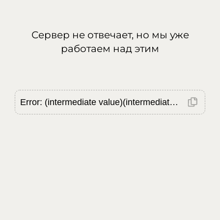
Сервер не отвечает, но мы уже
работаем над этим
Error: (intermediate value)(intermediate value)(intermediate value).replaceAll is not a function