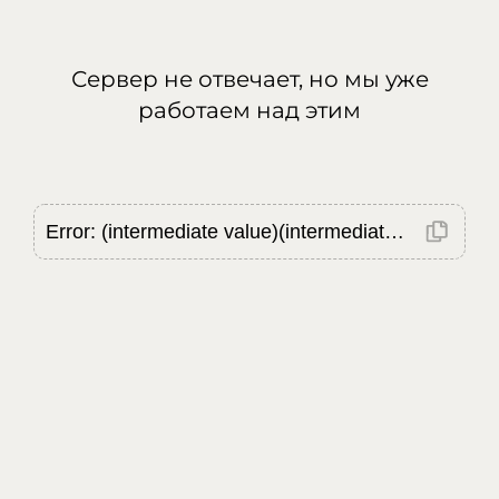
Сервер не отвечает, но мы уже
работаем над этим
Error: (intermediate value)(intermediate value)(intermediate value).replaceAll is not a function