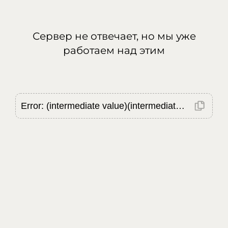
Сервер не отвечает, но мы уже
работаем над этим
Error: (intermediate value)(intermediate value)(intermediate value).replaceAll is not a function